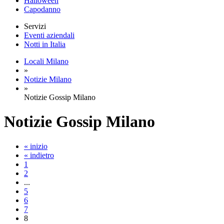
Halloween
Capodanno
Servizi
Eventi aziendali
Notti in Italia
Locali Milano
»
Notizie Milano
»
Notizie Gossip Milano
Notizie
Gossip Milano
« inizio
« indietro
1
2
...
5
6
7
8