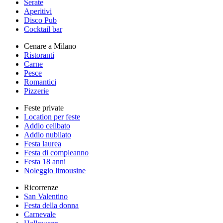
Serate
Aperitivi
Disco Pub
Cocktail bar
Cenare a Milano
Ristoranti
Carne
Pesce
Romantici
Pizzerie
Feste private
Location per feste
Addio celibato
Addio nubilato
Festa laurea
Festa di compleanno
Festa 18 anni
Noleggio limousine
Ricorrenze
San Valentino
Festa della donna
Carnevale