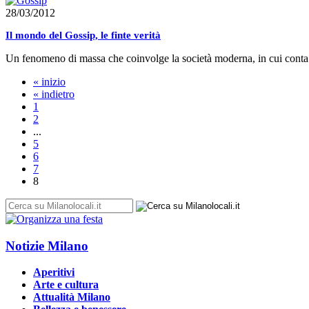
28/03/2012
Il mondo del Gossip, le finte verità
Un fenomeno di massa che coinvolge la società moderna, in cui conta 
« inizio
« indietro
1
2
...
5
6
7
8
Notizie Milano
Aperitivi
Arte e cultura
Attualità Milano