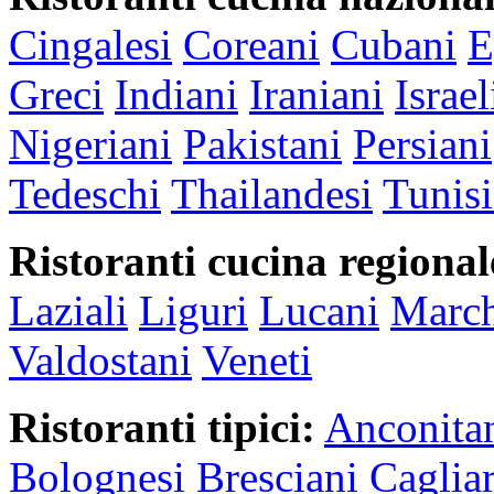
Cingalesi
Coreani
Cubani
E
Greci
Indiani
Iraniani
Israel
Nigeriani
Pakistani
Persiani
Tedeschi
Thailandesi
Tunisi
Ristoranti cucina regional
Laziali
Liguri
Lucani
March
Valdostani
Veneti
Ristoranti tipici:
Anconita
Bolognesi
Bresciani
Cagliar