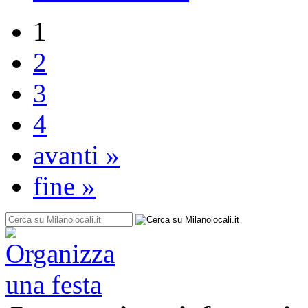
1
2
3
4
avanti »
fine »