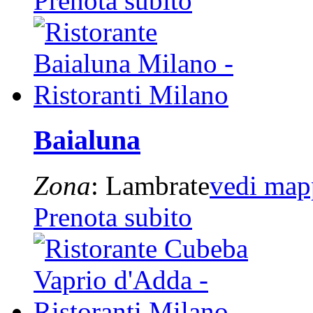
Prenota subito
Baialuna
Zona
: Lambrate
vedi map
Prenota subito