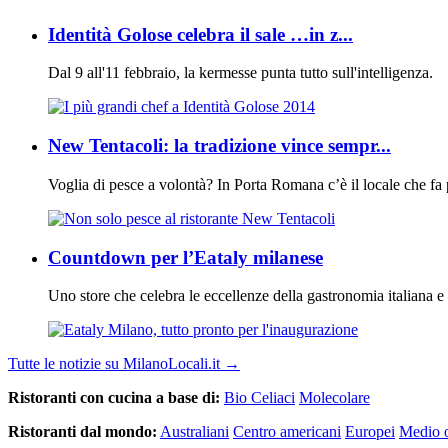
Identità Golose celebra il sale …in z...
Dal 9 all'11 febbraio, la kermesse punta tutto sull'intelligenza.
New Tentacoli: la tradizione vince sempr...
Voglia di pesce a volontà? In Porta Romana c’è il locale che fa p
Countdown per l’Eataly milanese
Uno store che celebra le eccellenze della gastronomia italiana e a
Tutte le notizie su MilanoLocali.it →
Ristoranti con cucina a base di:
Bio Celiaci
Molecolare
Ristoranti dal mondo:
Australiani
Centro americani
Europei
Medio o