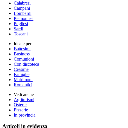
Calabresi
Campani
Lombardi
Piemontesi
Pugliesi
Sardi
Toscani
Ideale per
Battesimi
Business
Comunioni
Con discoteca
Cresime
Famiglie
Matrimoni
Romantici
Vedi anche
Agriturismi
Osterie
Pizzerie
In provincia
Articoli in evidenza