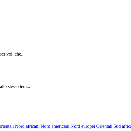
er voi, che...
llo stesso tem...
rientali
Nord africani
Nord americani
Nord europei
Orientali
Sud afric