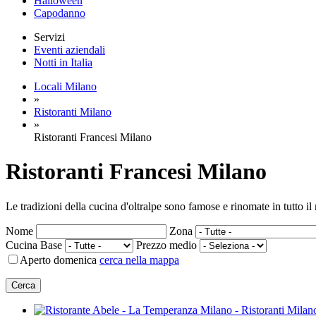
Halloween
Capodanno
Servizi
Eventi aziendali
Notti in Italia
Locali Milano
»
Ristoranti Milano
»
Ristoranti Francesi Milano
Ristoranti Francesi
Milano
Le tradizioni della cucina d'oltralpe sono famose e rinomate in tutto i
Nome
Zona
Cucina Base
Prezzo medio
Aperto domenica
cerca nella mappa