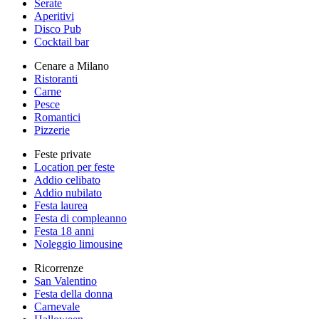
Serate
Aperitivi
Disco Pub
Cocktail bar
Cenare a Milano
Ristoranti
Carne
Pesce
Romantici
Pizzerie
Feste private
Location per feste
Addio celibato
Addio nubilato
Festa laurea
Festa di compleanno
Festa 18 anni
Noleggio limousine
Ricorrenze
San Valentino
Festa della donna
Carnevale