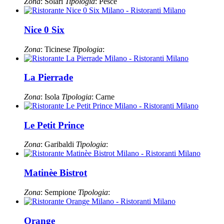
Zona
: Solari
Tipologia
: Pesce
Nice 0 Six
Zona
: Ticinese
Tipologia
:
La Pierrade
Zona
: Isola
Tipologia
: Carne
Le Petit Prince
Zona
: Garibaldi
Tipologia
:
Matinèe Bistrot
Zona
: Sempione
Tipologia
:
Orange