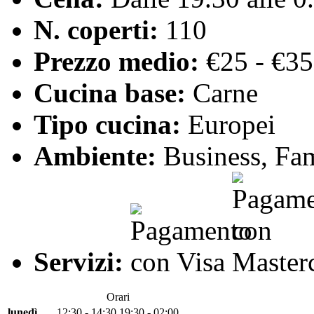
N. coperti:
110
Prezzo medio:
€25 - €35
Cucina base:
Carne
Tipo cucina:
Europei
Ambiente:
Business, Fam
Servizi:
Orari
lunedì
12:30 - 14:30
19:30 - 02:00