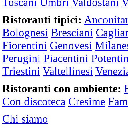
Toscani
Umbri
Valdostani
V
Ristoranti tipici:
Anconita
Bolognesi
Bresciani
Cagliar
Fiorentini
Genovesi
Milane
Perugini
Piacentini
Potentin
Triestini
Valtellinesi
Venezi
Ristoranti con ambiente:
Con discoteca
Cresime
Fami
Chi siamo