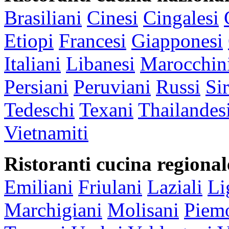
Brasiliani
Cinesi
Cingalesi
Etiopi
Francesi
Giapponesi
Italiani
Libanesi
Marocchin
Persiani
Peruviani
Russi
Sir
Tedeschi
Texani
Thailandes
Vietnamiti
Ristoranti cucina regional
Emiliani
Friulani
Laziali
Li
Marchigiani
Molisani
Piemo