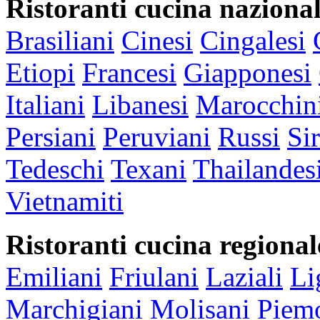
Ristoranti cucina nazional
Brasiliani
Cinesi
Cingalesi
Etiopi
Francesi
Giapponesi
Italiani
Libanesi
Marocchin
Persiani
Peruviani
Russi
Sir
Tedeschi
Texani
Thailandes
Vietnamiti
Ristoranti cucina regional
Emiliani
Friulani
Laziali
Li
Marchigiani
Molisani
Piemo