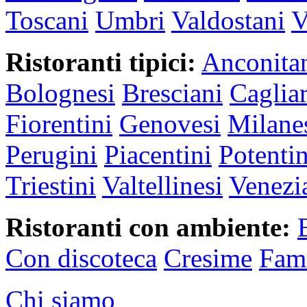
Toscani
Umbri
Valdostani
V
Ristoranti tipici:
Anconita
Bolognesi
Bresciani
Cagliar
Fiorentini
Genovesi
Milane
Perugini
Piacentini
Potentin
Triestini
Valtellinesi
Venezi
Ristoranti con ambiente:
Con discoteca
Cresime
Fami
Chi siamo