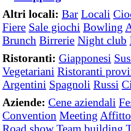
Altri locali:
Bar
Locali
Cio
Fiere
Sale giochi
Bowling
A
Brunch
Birrerie
Night club
Ristoranti:
Giapponesi
Sus
Vegetariani
Ristoranti provi
Argentini
Spagnoli
Russi
C
Aziende:
Cene aziendali
Fe
Convention
Meeting
Affitt
Road show
Team building