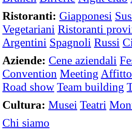
Ristoranti:
Giapponesi
Sus
Vegetariani
Ristoranti provi
Argentini
Spagnoli
Russi
C
Aziende:
Cene aziendali
Fe
Convention
Meeting
Affitt
Road show
Team building
Cultura:
Musei
Teatri
Mon
Chi siamo