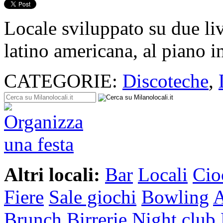
Locale sviluppato su due li
latino americana, al piano in
CATEGORIE:
Discoteche
,
Altri locali:
Bar
Locali
Cio
Fiere
Sale giochi
Bowling
A
Brunch
Birrerie
Night club